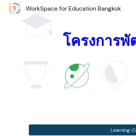
WorkSpace for Education Bangkok
Sk
โครงการพั
Learning-C